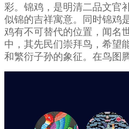
彩。锦鸡，是明清二品文官
似锦的吉祥寓意。同时锦鸡
鸡有不可替代的位置，闻名
中，其先民们崇拜鸟，希望
和繁衍子孙的象征。在鸟图