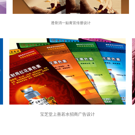
透骨消一贴膏宣传册设计
宝芝堂上善若水招商广告设计