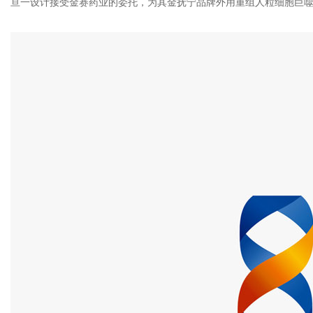
亘一设计接受金赛药业的委托，为其金抚宁品牌外用重组人粒细胞巨