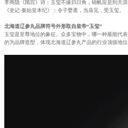
李商隐《隋宫》诗：玉玺不缘归日角，锦帆应是到天涯
《史记·秦始皇本纪》：令子婴斋，当庙见，受玉玺。
北海道辽参丸品牌符号外形取自皇帝“玉玺”
玉玺是至尊地位的象征。众多宝物中，哪一种最能代表
的为品牌造型，体现北海道辽参丸产品的行业顶级地位